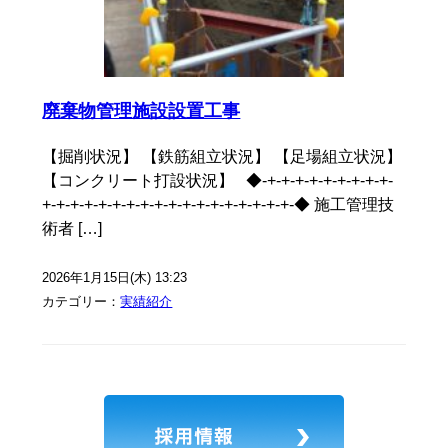
廃棄物管理施設設置工事
【掘削状況】 【鉄筋組立状況】 【足場組立状況】
【コンクリート打設状況】 ◆-+-+-+-+-+-+-+-+-+-
+-+-+-+-+-+-+-+-+-+-+-+-+-+-+-+-+-+-◆ 施工管理技
術者 […]
2026年1月15日(木) 13:23
カテゴリー：
実績紹介