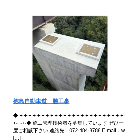
徳島自動車道 脇工事
◆-+-+-+-+-+-+-+-+-+-+-+-+-+-+-+-+-+-+-+-+-+-+-+-+-
+-+-+-◆ 施工管理技術者を募集しています ぜひ一
度ご相談下さい 連絡先：072-484-8788 E-mail：w
[…]