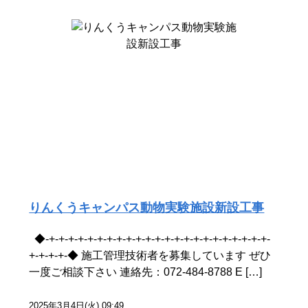
りんくうキャンパス動物実験施設新設工事
◆-+-+-+-+-+-+-+-+-+-+-+-+-+-+-+-+-+-+-+-+-+-+-+-
+-+-+-+-◆ 施工管理技術者を募集しています ぜひ
一度ご相談下さい 連絡先：072-484-8788 E […]
2025年3月4日(火) 09:49