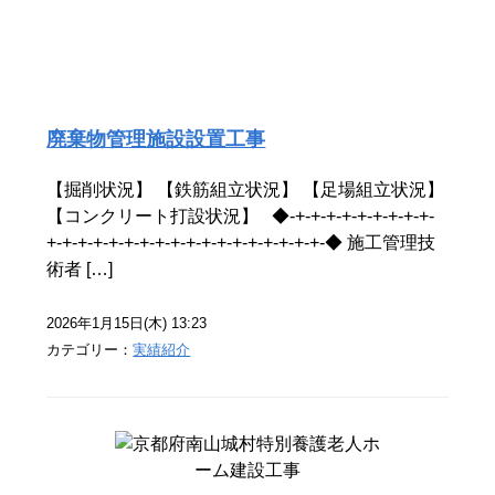
廃棄物管理施設設置工事
【掘削状況】 【鉄筋組立状況】 【足場組立状況】
【コンクリート打設状況】 ◆-+-+-+-+-+-+-+-+-+-
+-+-+-+-+-+-+-+-+-+-+-+-+-+-+-+-+-+-◆ 施工管理技
術者 […]
2026年1月15日(木) 13:23
カテゴリー：
実績紹介