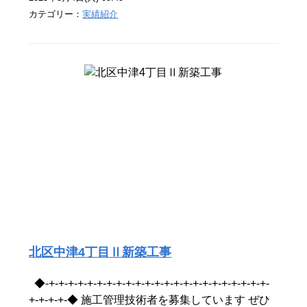
カテゴリー：
実績紹介
北区中津4丁目Ⅱ新築工事
◆-+-+-+-+-+-+-+-+-+-+-+-+-+-+-+-+-+-+-+-+-+-+-+-
+-+-+-+-◆ 施工管理技術者を募集しています ぜひ