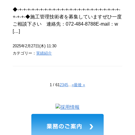
◆-+-+-+-+-+-+-+-+-+-+-+-+-+-+-+-+-+-+-+-+-+-+-+-+-
+-+-+-◆施工管理技術者を募集していますぜひ一度
ご相談下さい 連絡先：072-484-8788E-mail：w
[…]
2025年2月27日(木) 11:30
カテゴリー：
実績紹介
1 / 6
1
2
3
4
5
...
»
最後 »