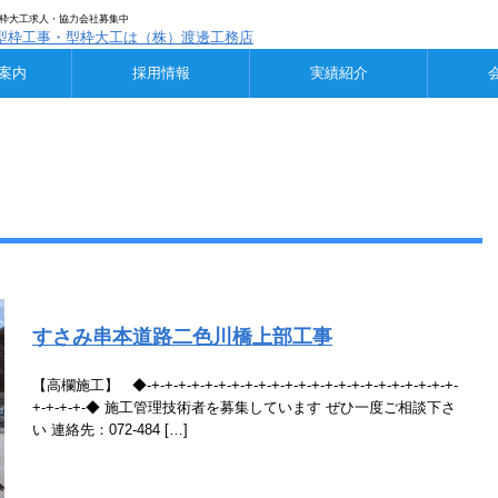
│型枠大工求人・協力会社募集中
案内
採用情報
実績紹介
すさみ串本道路二色川橋上部工事
【高欄施工】 ◆-+-+-+-+-+-+-+-+-+-+-+-+-+-+-+-+-+-+-+-+-+-+-+-
+-+-+-+-◆ 施工管理技術者を募集しています ぜひ一度ご相談下さ
い 連絡先：072-484 […]