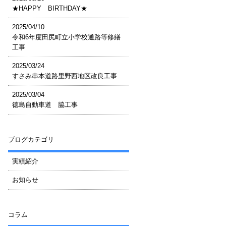
★HAPPY BIRTHDAY★
2025/04/10
令和6年度田尻町立小学校通路等修繕
工事
2025/03/24
すさみ串本道路里野西地区改良工事
2025/03/04
徳島自動車道 脇工事
ブログカテゴリ
実績紹介
お知らせ
コラム