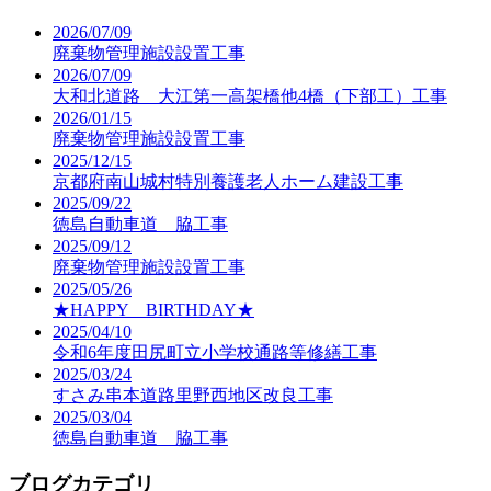
2026/07/09
廃棄物管理施設設置工事
2026/07/09
大和北道路 大江第一高架橋他4橋（下部工）工事
2026/01/15
廃棄物管理施設設置工事
2025/12/15
京都府南山城村特別養護老人ホーム建設工事
2025/09/22
徳島自動車道 脇工事
2025/09/12
廃棄物管理施設設置工事
2025/05/26
★HAPPY BIRTHDAY★
2025/04/10
令和6年度田尻町立小学校通路等修繕工事
2025/03/24
すさみ串本道路里野西地区改良工事
2025/03/04
徳島自動車道 脇工事
ブログカテゴリ