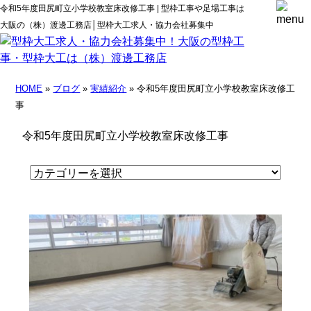
令和5年度田尻町立小学校教室床改修工事 | 型枠工事や足場工事は
大阪の（株）渡邊工務店│型枠大工求人・協力会社募集中
HOME
»
ブログ
»
実績紹介
» 令和5年度田尻町立小学校教室床改修工
事
令和5年度田尻町立小学校教室床改修工事