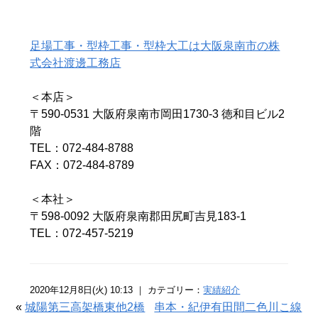
足場工事・型枠工事・型枠大工は大阪泉南市の株
式会社渡邊工務店
＜本店＞
〒590-0531 大阪府泉南市岡田1730-3 徳和目ビル2
階
TEL：072-484-8788
FAX：072-484-8789
＜本社＞
〒598-0092 大阪府泉南郡田尻町吉見183-1
TEL：072-457-5219
2020年12月8日(火) 10:13 ｜ カテゴリー：
実績紹介
«
城陽第三高架橋東他2橋
串本・紀伊有田間二色川こ線