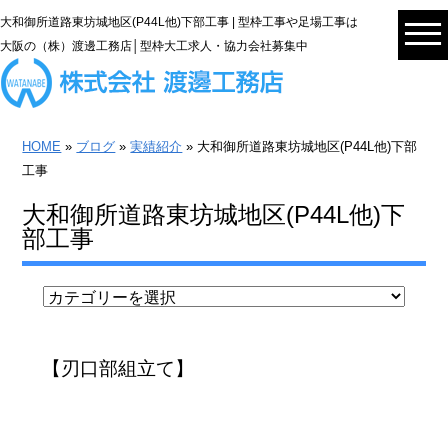
大和御所道路東坊城地区(P44L他)下部工事 | 型枠工事や足場工事は
大阪の（株）渡邊工務店│型枠大工求人・協力会社募集中
HOME
»
ブログ
»
実績紹介
» 大和御所道路東坊城地区(P44L他)下部
工事
大和御所道路東坊城地区(P44L他)下
部工事
【刃口部組立て】