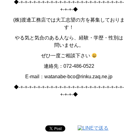
◆-+-+-+-+-+-+-+-+-+-+-+-+-+-+-+-+-+-+-+-+-+-+-+-+-
+-+-+-◆
(株)渡邊工務店では大工志望の方を募集しておりま
す！
やる気と気合のある人なら、経験・学歴・性別は
問いません。
ぜひ一度ご相談下さい
連絡先：072-486-0522
E-mail：watanabe-bco@rinku.zaq.ne.jp
◆-+-+-+-+-+-+-+-+-+-+-+-+-+-+-+-+-+-+-+-+-+-+-+-+-
+-+-+-◆